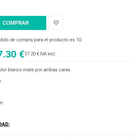
COMPRAR
dido de compra para el producto es 10.
7.30 €
57.20 € IVA incl.
olor blanco mate por ambas caras.
o.
m.
DAD: