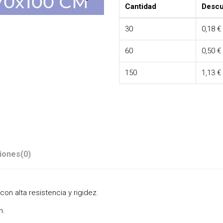
Cantidad
Descu
30
0,18 €
60
0,50 €
150
1,13 €
iones
(0)
n alta resistencia y rigidez.
n.