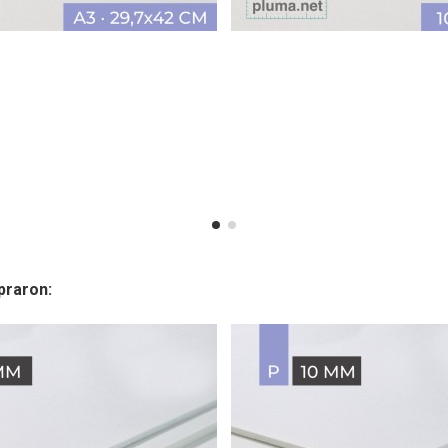
praron: