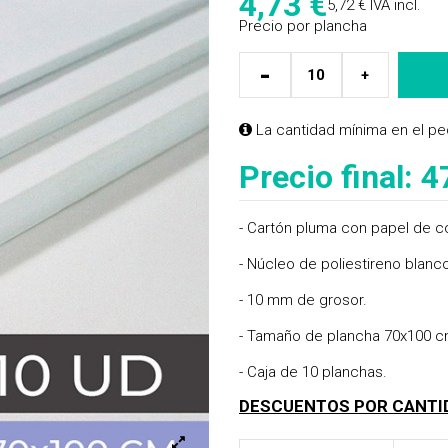
4,73
€
5,72 €
IVA incl.
Precio por plancha
-
+
La cantidad mínima en el pe
Precio final:
4
- Cartón pluma con papel de c
- Núcleo de poliestireno blanc
- 10 mm de grosor.
- Tamaño de plancha 70x100 c
- Caja de 10 planchas.
DESCUENTOS POR CANTI