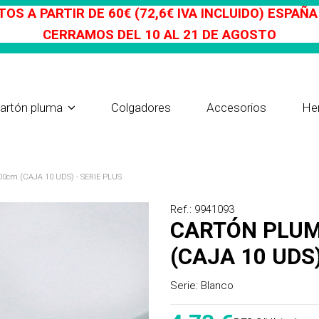
OS A PARTIR DE 60€ (72,6€ IVA INCLUIDO) ESPAÑ
CERRAMOS DEL 10 AL 21 DE AGOSTO
Colgadores
Accesorios
He
artón pluma
m (CAJA 10 UDS) - SERIE PLUS
Ref.: 9941093
CARTÓN PLUMA BLANCO 10mm 70x100cm
(CAJA 10 UDS)
Serie:
Blanco