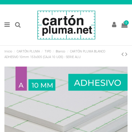
0
Inicio
CARTÓN PLUMA
TIPO
Blanco
CARTÓN PLUMA BLANCO
ADHESIVO 10mm 153x305 (CAJA 10 UDS) - SERIE ALU