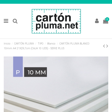
0
Inicio
CARTÓN PLUMA
TIPO
Blanco
CARTÓN PLUMA BLANCO
10mm A4 21X29,7cm (CAJA 10 UDS) - SERIE PLUS