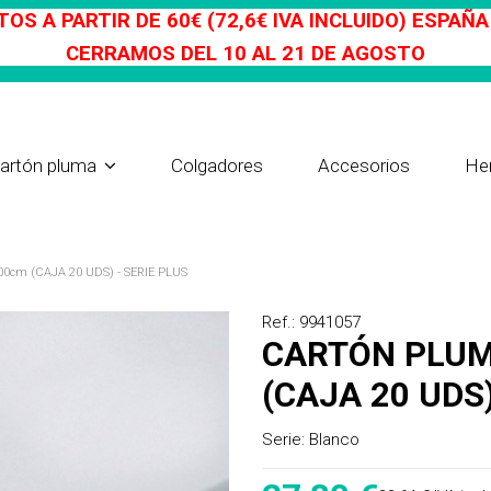
OS A PARTIR DE 60€ (72,6€ IVA INCLUIDO) ESPAÑ
CERRAMOS DEL 10 AL 21 DE AGOSTO
Colgadores
Accesorios
He
artón pluma
m (CAJA 20 UDS) - SERIE PLUS
Ref.: 9941057
CARTÓN PLUMA BLANCO 5mm 140x300cm
(CAJA 20 UDS)
Serie:
Blanco