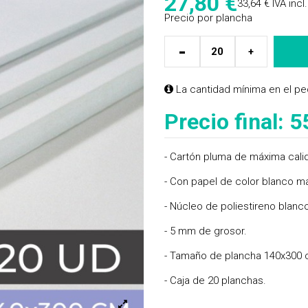
27,80
€
33,64 €
IVA incl.
Precio por plancha
-
+
La cantidad mínima en el pe
Precio final:
5
- Cartón pluma de máxima cali
- Con papel de color blanco m
- Núcleo de poliestireno blanc
- 5 mm de grosor.
- Tamaño de plancha 140x300 
- Caja de 20 planchas.