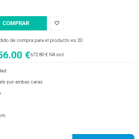
COMPRAR
dido de compra para el producto es 20.
56.00 €
672.80 € IVA incl.
dad.
ate por ambas caras.
o.
cm.