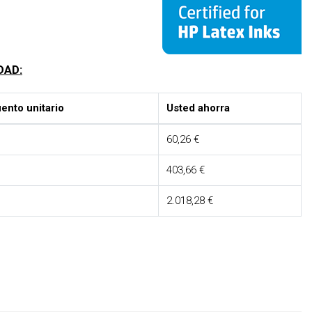
DAD:
ento unitario
Usted ahorra
60,26 €
403,66 €
2.018,28 €