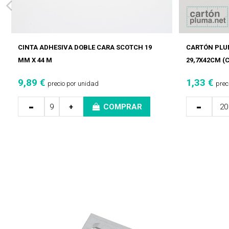
CINTA ADHESIVA DOBLE CARA SCOTCH 19
CARTÓN PLU
MM X 44 M
29,7X42CM (C
9,89 €
1,33 €
precio por unidad
prec
-
-
+
COMPRAR