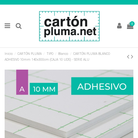
0
Inicio
CARTÓN PLUMA
TIPO
Blanco
CARTÓN PLUMA BLANCO
ADHESIVO 10mm 140x300cm (CAJA 10 UDS) - SERIE ALU