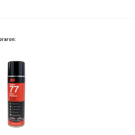
praron: