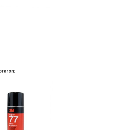
praron: