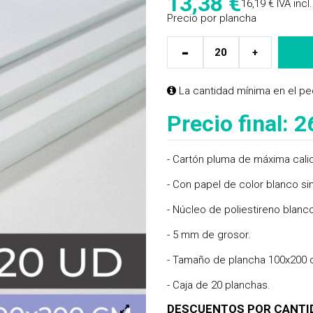
13,38
€
16,19 €
IVA incl.
Precio por plancha
-
+
La cantidad mínima en el pe
Precio final:
2
- Cartón pluma de máxima cali
- Con papel de color blanco s
- Núcleo de poliestireno blanc
- 5 mm de grosor.
- Tamaño de plancha 100x200 
- Caja de 20 planchas.
DESCUENTOS POR CANTI