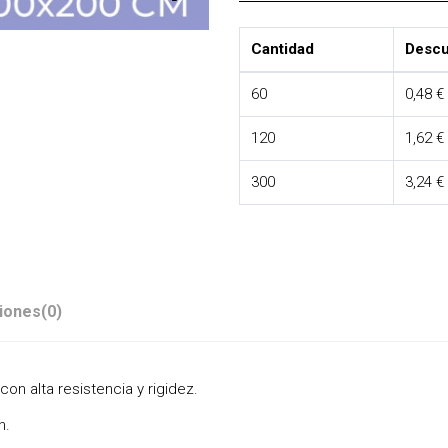
Cantidad
Descu
60
0,48 €
120
1,62 €
300
3,24 €
iones
(0)
n alta resistencia y rigidez.
n.