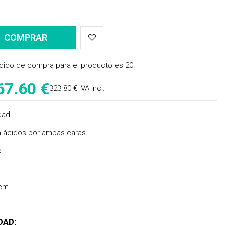
COMPRAR
dido de compra para el producto es 20.
67.60 €
323.80 € IVA incl.
dad.
in ácidos por ambas caras.
o.
cm.
DAD: